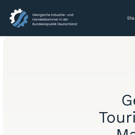
Sta
G
Tour
Ma