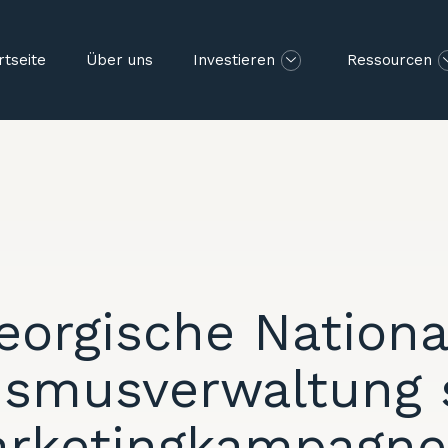
rtseite
Über uns
Investieren
Ressourcen
eorgische Nationa
ismusverwaltung 
rketingkampagne