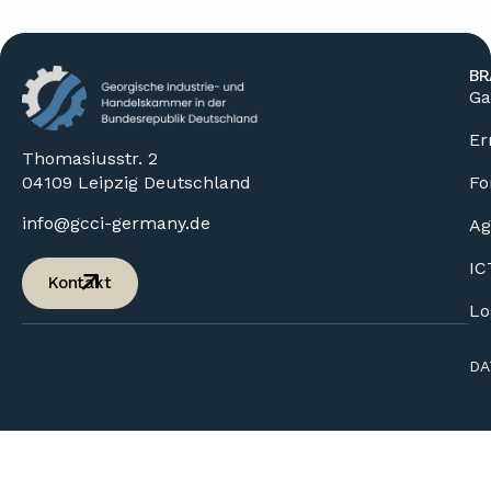
BR
Ga
Er
Thomasiusstr. 2
04109 Leipzig Deutschland
Fo
info@gcci-germany.de
Ag
IC
Kontakt
Lo
DA