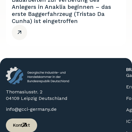
Anlegers in Anaklia beginnen – das
erste Baggerfahrzeug (Tristao Da
Cunha) ist eingetroffen
BR
Ga
Er
Thomasiusstr. 2
04109 Leipzig Deutschland
Fo
info@gcci-germany.de
Ag
IC
Kontakt