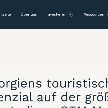
rtseite
Über uns
Investieren
Ressourcen
orgiens touristisc
enzial auf der grö