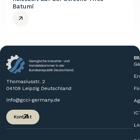
Batumi
BR
Ga
Er
Thomasiusstr. 2
04109 Leipzig Deutschland
Fo
info@gcci-germany.de
Ag
IC
Kontakt
Lo