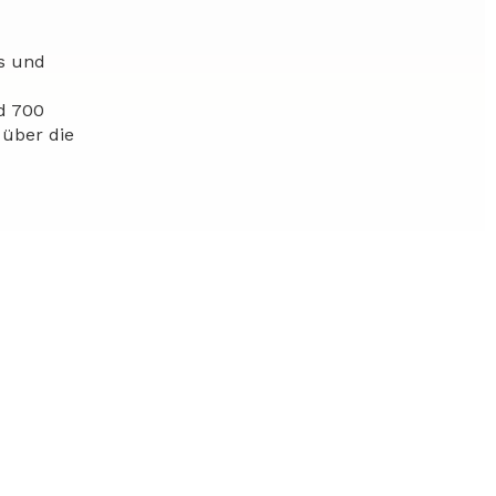
es und
d 700
 über die