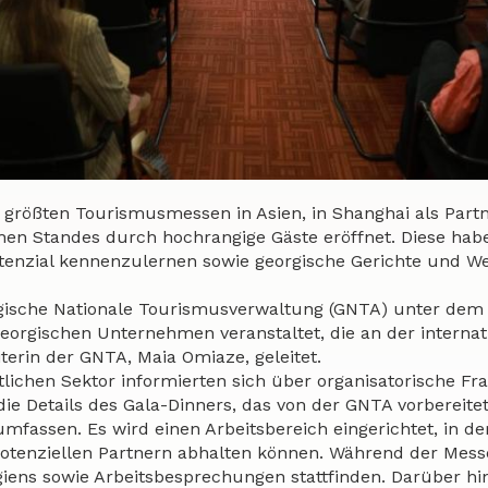
r größten Tourismusmessen in Asien, in Shanghai als Part
hen Standes durch hochrangige Gäste eröffnet. Diese hab
Potenzial kennenzulernen sowie georgische Gerichte und W
rgische Nationale Tourismusverwaltung (GNTA) unter dem
georgischen Unternehmen veranstaltet, die an der internat
erin der GNTA, Maia Omiaze, geleitet.
lichen Sektor informierten sich über organisatorische Fr
ie Details des Gala-Dinners, das von der GNTA vorbereite
mfassen. Es wird einen Arbeitsbereich eingerichtet, in d
tenziellen Partnern abhalten können. Während der Mess
iens sowie Arbeitsbesprechungen stattfinden. Darüber hi