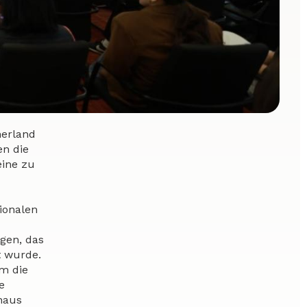
nerland
en die
eine zu
ionalen
agen, das
t wurde.
em die
e
naus