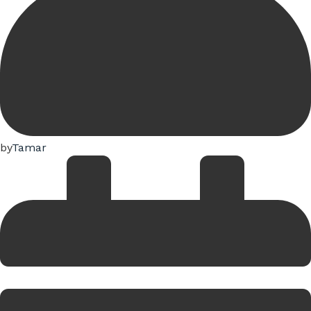
by
Tamar