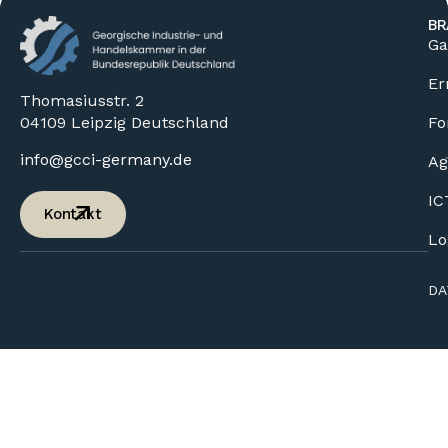
BR
Ga
Er
Thomasiusstr. 2
04109 Leipzig Deutschland
Fo
info@gcci-germany.de
Ag
IC
Kontakt
Lo
DA