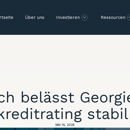
rtseite
Über uns
Investieren
Ressourcen
tch belässt Georgi
reditrating stabi
MAI 16, 2026