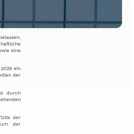
belassen.
aftliche
owie eine
 2026 ein
edian der
nd durch
tehenden
izits der
stum der