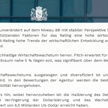
 unverändert auf dem Niveau BB mit stabiler Perspektive 
ützenden Faktoren für das Rating eine hohe wirtsch
-Rating hohe Trends der wirtschaftlichen Entwicklung s
d.
chhaltige Wirtschaftswachstum hervor. Fitch erwartet für
eitraum nahe 5 % liegen soll, was signifikant über dem M
schaftswachstums ausgewogen und diversifiziert ist u
wird. In den Bewertungen der Agentur werden die bes
bilität hervorgehoben.
s hin, wobei hervorzuheben ist: die Halbierung des Def
 die Verringerung der Dollarisierung und das Wach
ert von 6,5 Milliarden US-Dollar erreicht haben.