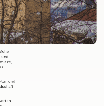
eiche
t und
Omiaze,
as
uktur und
ndschaft
werten
e