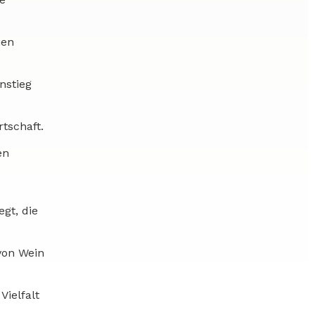
nen
nstieg
rtschaft.
en
gt, die
von Wein
ielfalt