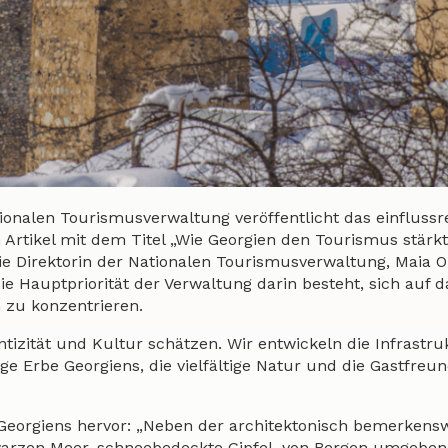
nalen Tourismusverwaltung veröffentlicht das einflussr
Artikel mit dem Titel „Wie Georgien den Tourismus stärk
 die Direktorin der Nationalen Tourismusverwaltung, Maia 
e Hauptpriorität der Verwaltung darin besteht, sich auf d
 zu konzentrieren.
ntizität und Kultur schätzen. Wir entwickeln die Infrastr
ige Erbe Georgiens, die vielfältige Natur und die Gastfreu
 Georgiens hervor: „Neben der architektonisch bemerkens
warzen Meer, schneebedeckte Gipfel, von Bergen umgeben