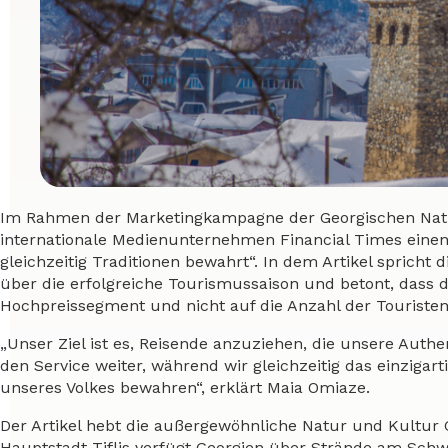
Im Rahmen der Marketingkampagne der Georgischen Natio
internationale Medienunternehmen Financial Times einen 
gleichzeitig Traditionen bewahrt“. In dem Artikel spricht
über die erfolgreiche Tourismussaison und betont, dass di
Hochpreissegment und nicht auf die Anzahl der Touristen
„Unser Ziel ist es, Reisende anzuziehen, die unsere Authe
den Service weiter, während wir gleichzeitig das einzigart
unseres Volkes bewahren“, erklärt Maia Omiaze.
Der Artikel hebt die außergewöhnliche Natur und Kultur
Hauptstadt Tiflis verfügt Georgien über Strände am Sch