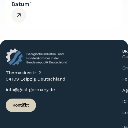
Batumi
BR
Ga
Er
Thomasiusstr. 2
04109 Leipzig Deutschland
Fo
info@gcci-germany.de
Ag
IC
Kontakt
Lo
DA