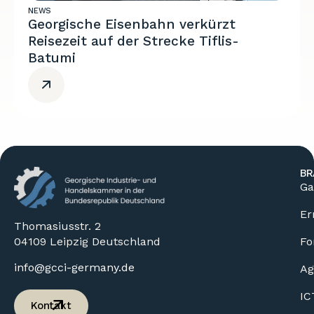
NEWS
Georgische Eisenbahn verkürzt
Reisezeit auf der Strecke Tiflis-
Batumi
BR
Ga
Er
Thomasiusstr. 2
04109 Leipzig Deutschland
Fo
info@gcci-germany.de
Ag
IC
Kontakt