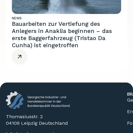
NEWS
Bauarbeiten zur Vertiefung des
Anlegers in Anaklia beginnen – das
erste Baggerfahrzeug (Tristao Da
Cunha) ist eingetroffen
BR
Ga
Er
Thomasiusstr. 2
04109 Leipzig Deutschland
Fo