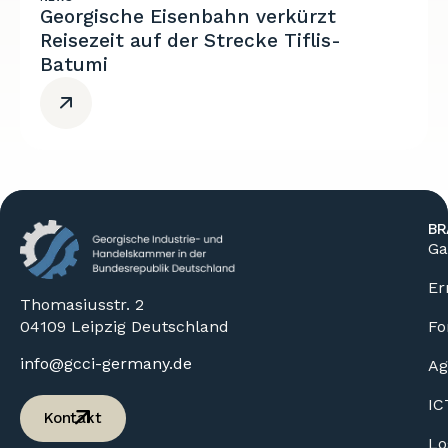
Georgische Eisenbahn verkürzt
Reisezeit auf der Strecke Tiflis-
Batumi
BR
Ga
Er
Thomasiusstr. 2
04109 Leipzig Deutschland
Fo
info@gcci-germany.de
Ag
IC
Kontakt
Lo