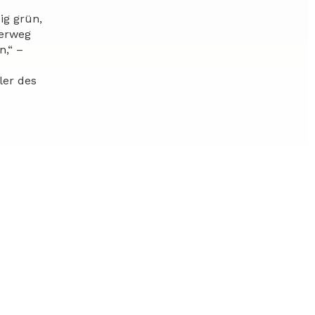
ig grün,
derweg
n,“ –
ler des