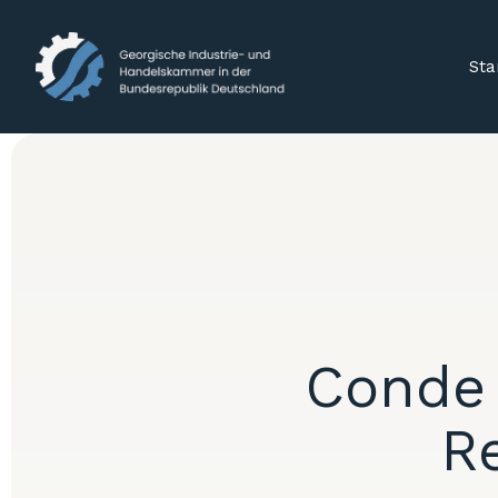
Sta
Conde 
R