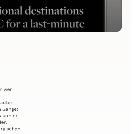
r vier
tädten,
m Gange:
s kühler
er.
orgischen