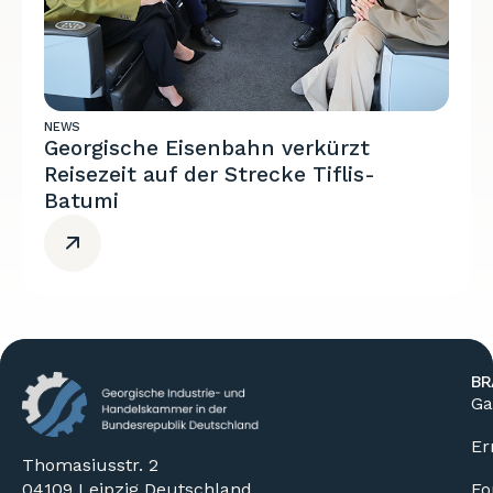
NEWS
Georgische Eisenbahn verkürzt
Reisezeit auf der Strecke Tiflis-
Batumi
BR
Ga
Er
Thomasiusstr. 2
04109 Leipzig Deutschland
Fo